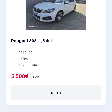
Peugeot 308, 1,5 dci,
2019-09
96 kW
137 000 km
5 500€
+TVA
PLUS