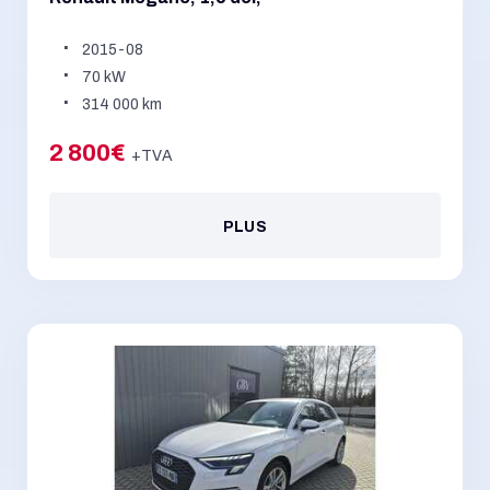
2015-08
70 kW
314 000 km
2 800€
+TVA
PLUS